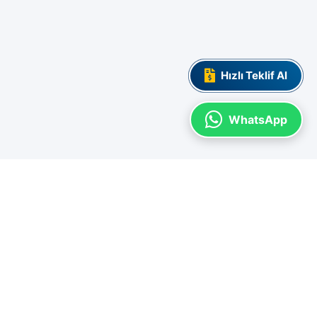
Hızlı Teklif Al
WhatsApp
SYAL MEDYA
el duyurularımızdan haberdar olmak için bizi takip edin.
İnstagram
Linkedin