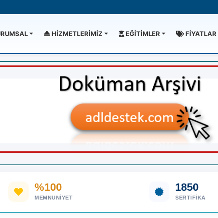
RUMSAL
HİZMETLERİMİZ
EĞİTİMLER
FİYATLAR
%100
1850
MEMNUNIYET
SERTIFIKA