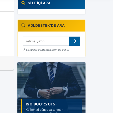
SITE İÇI ARA
ADLDESTEK'DE ARA
Sonuçlar adldestek.com'da açılır.
ISO 9001:2015
ISO 14001:2015
Kalitenizi dünyaca tanınan
Sürdürülebilir çevre ve güvenilir