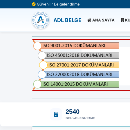
Güvenilir Belgelendirme
ADL BELGE
ANA SAYFA
KU
2540
BELGELENDIRME