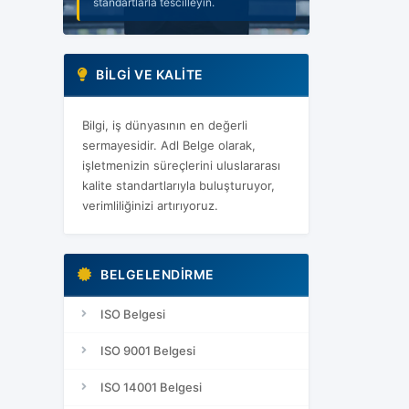
standartlarla tescilleyin.
gelecek için adım atın.
BILGI VE KALITE
Bilgi, iş dünyasının en değerli
sermayesidir. Adl Belge olarak,
işletmenizin süreçlerini uluslararası
kalite standartlarıyla buluşturuyor,
verimliliğinizi artırıyoruz.
BELGELENDIRME
ISO Belgesi
ISO 9001 Belgesi
ISO 14001 Belgesi