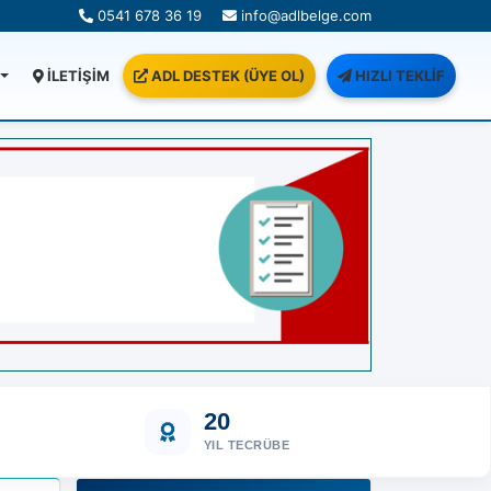
0541 678 36 19
info@adlbelge.com
İLETİŞİM
ADL DESTEK (ÜYE OL)
HIZLI TEKLİF
20
YIL TECRÜBE