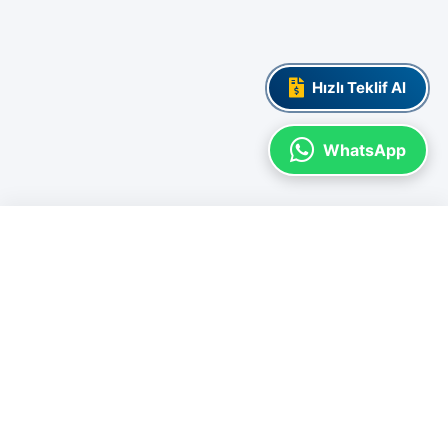
Hızlı Teklif Al
WhatsApp
ADL ULUSLARARASI BELGELENDIRME
İşletmenizin değerini artırmak, uluslararası standartlara uyum sağlamak ve
kurumsal itibarınızı güçlendirmek için yanınızdayız. Güvenilir
belgelendirme ve profesyonel eğitim çözümleri.
MVK Work-Square A Blok Kat: 6 Ofis 191
Pendik - İstanbul