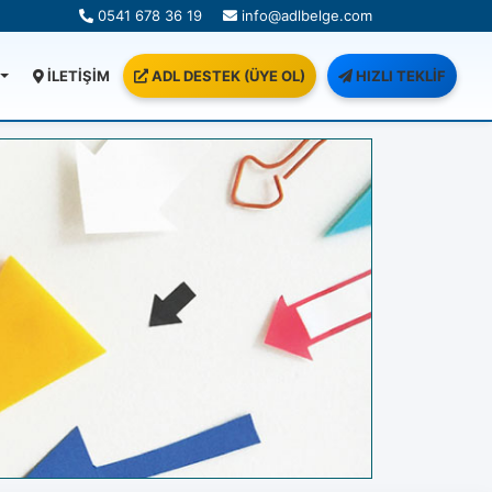
0541 678 36 19
info@adlbelge.com
İLETİŞİM
ADL DESTEK (ÜYE OL)
HIZLI TEKLİF