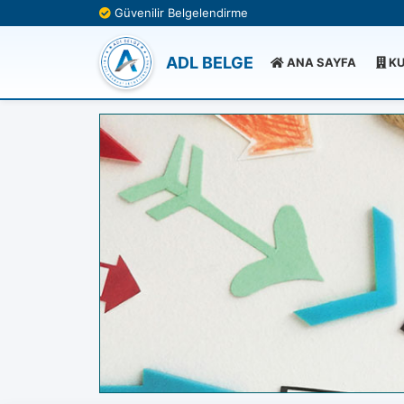
Güvenilir Belgelendirme
ADL BELGE
ANA SAYFA
KU