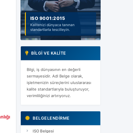
ISO 14001:2015
Sürdürülebilir çevre ve güvenilir
gelecek için adım atın.
BILGI VE KALITE
Bilgi, iş dünyasının en değerli
sermayesidir. Adl Belge olarak,
işletmenizin süreçlerini uluslararası
kalite standartlarıyla buluşturuyor,
verimliliğinizi artırıyoruz.
nlığı
BELGELENDIRME
ISO Belgesi