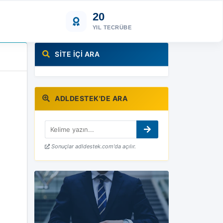
20
YIL TECRÜBE
SITE İÇI ARA
ADLDESTEK'DE ARA
Sonuçlar adldestek.com'da açılır.