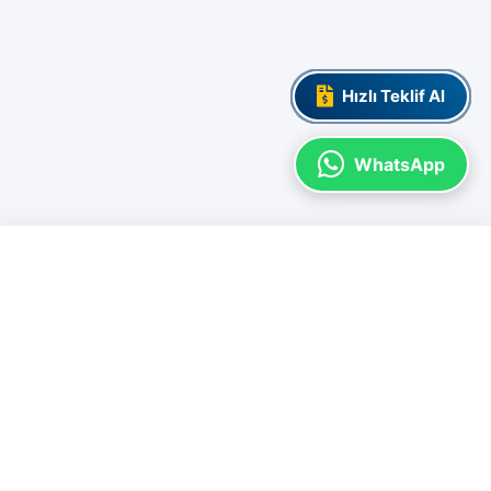
Hızlı Teklif Al
WhatsApp
ADL ULUSLARARASI BELGELENDIRME
İşletmenizin değerini artırmak, uluslararası standartlara uyum sağlamak ve
kurumsal itibarınızı güçlendirmek için yanınızdayız. Güvenilir
belgelendirme ve profesyonel eğitim çözümleri.
MVK Work-Square A Blok Kat: 6 Ofis 191
Pendik - İstanbul