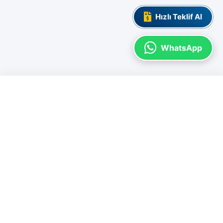
Hızlı Teklif Al
WhatsApp
ADL ULUSLARARASI BELGELENDIRME
İşletmenizin değerini artırmak, uluslararası standartlara uyum sağlamak ve
kurumsal itibarınızı güçlendirmek için yanınızdayız. Güvenilir
belgelendirme ve profesyonel eğitim çözümleri.
MVK Work-Square A Blok Kat: 6 Ofis 191
Pendik - İstanbul
0541 678 36 19
info@adlbelge.com