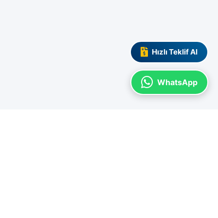
Hızlı Teklif Al
WhatsApp
SYAL MEDYA
el duyurularımızdan haberdar olmak için bizi takip edin.
İnstagram
Linkedin