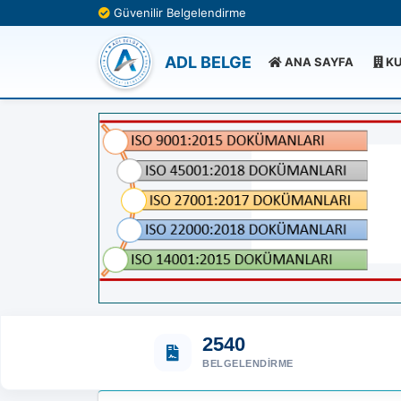
Güvenilir Belgelendirme
ADL BELGE
ANA SAYFA
KU
2540
BELGELENDIRME