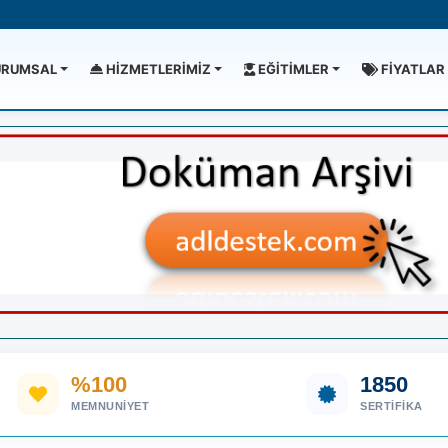
RUMSAL
HİZMETLERİMİZ
EĞİTİMLER
FİYATLAR
%100
1850
MEMNUNIYET
SERTIFIKA