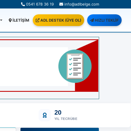
0541 678 36 19
info@adlbelge.com
İLETİŞİM
ADL DESTEK (ÜYE OL)
HIZLI TEKLİF
20
YIL TECRÜBE