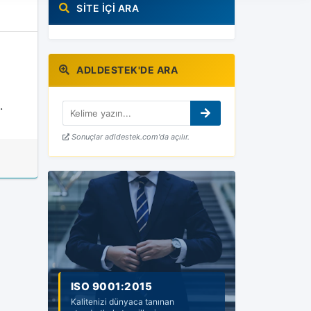
SITE İÇI ARA
ADLDESTEK'DE ARA
.
Sonuçlar adldestek.com'da açılır.
ISO 9001:2015
ISO 14001:2015
Kalitenizi dünyaca tanınan
Sürdürülebilir çevre ve güvenilir