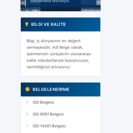
standartlarla tescilleyin.
gelecek için adım atın.
BILGI VE KALITE
Bilgi, iş dünyasının en değerli
sermayesidir. Adl Belge olarak,
işletmenizin süreçlerini uluslararası
kalite standartlarıyla buluşturuyor,
verimliliğinizi artırıyoruz.
BELGELENDIRME
ISO Belgesi
ISO 9001 Belgesi
ISO 14001 Belgesi