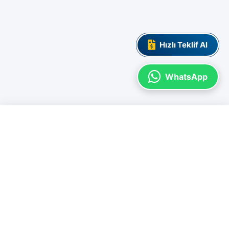
Hızlı Teklif Al
WhatsApp
ADL ULUSLARARASI BELGELENDIRME
İşletmenizin değerini artırmak, uluslararası standartlara uyum sağlamak ve
kurumsal itibarınızı güçlendirmek için yanınızdayız. Güvenilir
belgelendirme ve profesyonel eğitim çözümleri.
MVK Work-Square A Blok Kat: 6 Ofis 191
Pendik - İstanbul