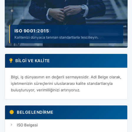
ISO 9001:2015
ISO 14001:2015
Kalitenizi dünyaca tanınan standartlarla tescilleyin.
Sürdürülebilir çevre ve güvenilir gelecek için adım atın.
BILGI VE KALITE
Bilgi, iş dünyasının en değerli sermayesidir. Adl Belge olarak,
işletmenizin süreçlerini uluslararası kalite standartlarıyla
buluşturuyor, verimliliğinizi artırıyoruz.
BELGELENDIRME
ISO Belgesi