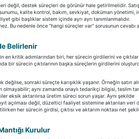
 değil, destek süreçleri de görünür hale getirilmelidir. Satış
t sunumu, kalite kontrol, bakım, sevkiyat, doküman yönetimi, 
aliyet gibi başlıklar sistem içinde ayrı ayrı tanımlanmalıdır.
şmez. Bu nedenle önce “hangi süreçler var” sorusunun cevabı 
de Belirlenir
en kritik adımlarından biri, her sürecin girdilerini ve çıktılar
a bir sürecin çıktılarının başka süreçlerin girdilerini oluştu
çık değilse, sonraki süreçte karışıklık yaşanır. Örneğin satın a
n olmayabilir; aynı zamanda onaylı tedarikçi bilgisi, teslim tar
iler eksik aktarılırsa üretim süreci sorun yaşar. Aynı şekilde
yıt açılması değil, düzeltici faaliyet sistemine aktarılan veri 
tilirken her sürecin girdisi, çıktısı ve aktarım noktası net şeki
 Mantığı Kurulur