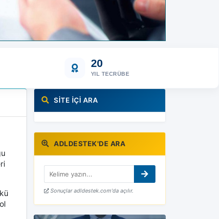
20
YIL TECRÜBE
SITE İÇI ARA
ADLDESTEK'DE ARA
ğu
ri
Sonuçlar adldestek.com'da açılır.
nkü
ol