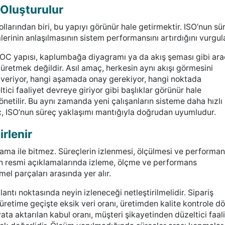
 Oluşturulur
ollarından biri, bu yapıyı görünür hale getirmektir. ISO’nun sü
mlerinin anlaşılmasının sistem performansını artırdığını vurgula
IPOC yapısı, kaplumbağa diyagramı ya da akış şeması gibi ara
 üretmek değildir. Asıl amaç, herkesin aynı akışı görmesini
 veriyor, hangi aşamada onay gerekiyor, hangi noktada
ci faaliyet devreye giriyor gibi başlıklar görünür hale
önetilir. Bu aynı zamanda yeni çalışanların sisteme daha hızlı
ç, ISO’nun süreç yaklaşımı mantığıyla doğrudan uyumludur.
irlenir
ama ile bitmez. Süreçlerin izlenmesi, ölçülmesi ve performan
un resmi açıklamalarında izleme, ölçme ve performans
el parçaları arasında yer alır.
antı noktasında neyin izleneceği netleştirilmelidir. Sipariş
 üretime geçişte eksik veri oranı, üretimden kalite kontrole d
ata aktarılan kabul oranı, müşteri şikayetinden düzeltici faal