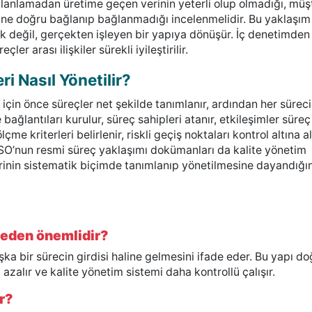
planlamadan üretime geçen verinin yeterli olup olmadığı, müş
temine doğru bağlanıp bağlanmadığı incelenmelidir. Bu yaklaşım
ik değil, gerçekten işleyen bir yapıya dönüşür. İç denetimden
er arası ilişkiler sürekli iyileştirilir.
i Nasıl Yönetilir?
için önce süreçler net şekilde tanımlanır, ardından her sürec
 ve bağlantıları kurulur, süreç sahipleri atanır, etkileşimler süreç
lçme kriterleri belirlenir, riskli geçiş noktaları kontrol altına al
ir. ISO’nun resmi süreç yaklaşımı dokümanları da kalite yönetim
lerinin sistematik biçimde tanımlanıp yönetilmesine dayandığın
neden önemlidir?
aşka bir sürecin girdisi haline gelmesini ifade eder. Bu yapı do
i azalır ve kalite yönetim sistemi daha kontrollü çalışır.
ir?