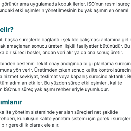
r görünür ama uygulamada kopuk ilerler. ISO’nun resmi süreç
ındaki etkileşimlerin yönetilmesinin bu yaklaşımın en önemli
elir?
il, başka süreçlerle bağlantılı şekilde çalışması anlamına gelir
rak amaçlanan sonucu üreten ilişkili faaliyetler bütünüdür. Bu
 bir süreci besler, ondan veri alır ya da ona sonuç üretir.
ebinden beslenir. Teklif onaylandığında bilgi planlama süreci
muna yön verir. Üretimden çıkan sonuç kalite kontrol sürecin
a hizmet sevkiyat, teslimat veya kapanış sürecine aktarılır. B
 tüm adımları etkiler. Bu yüzden süreç etkileşimleri, kalite
ım ISO’nun süreç yaklaşımı rehberleriyle uyumludur.
ımlanır
kalite yönetim sisteminde yer alan süreçleri net şekilde
ehberi, kuruluşun kalite yönetim sistemi için gerekli süreçler
ir gereklilik olarak ele alır.