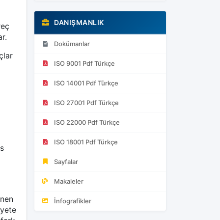
DANIŞMANLIK
reç
r.
Dokümanlar
çlar
ISO 9001 Pdf Türkçe
ISO 14001 Pdf Türkçe
ISO 27001 Pdf Türkçe
ISO 22000 Pdf Türkçe
ISO 18001 Pdf Türkçe
s
Sayfalar
Makaleler
önen
İnfografikler
iyete