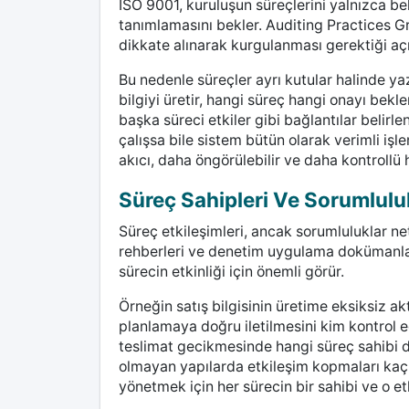
ISO 9001, kuruluşun süreçlerini yalnızca beli
tanımlamasını bekler. Auditing Practices Gr
dikkate alınarak kurgulanması gerektiği açık
Bu nedenle süreçler ayrı kutular halinde ya
bilgiyi üretir, hangi süreç hangi onayı bekl
başka süreci etkiler gibi bağlantılar belirl
çalışsa bile sistem bütün olarak verimli işl
akıcı, daha öngörülebilir ve daha kontrollü h
Süreç Sahipleri Ve Sorumlulukl
Süreç etkileşimleri, ancak sorumluluklar net
rehberleri ve denetim uygulama dokümanları
sürecin etkinliği için önemli görür.
Örneğin satış bilgisinin üretime eksiksiz a
planlamaya doğru iletilmesini kim kontrol e
teslimat gecikmesinde hangi süreç sahibi de
olmayan yapılarda etkileşim kopmaları kaçın
yönetmek için her sürecin bir sahibi ve o et