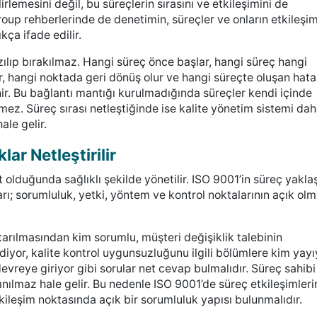
rlemesini değil, bu süreçlerin sırasını ve etkileşimini de
oup rehberlerinde de denetimin, süreçler ve onların etkileşim
ça ifade edilir.
zılıp bırakılmaz. Hangi süreç önce başlar, hangi süreç hangi
er, hangi noktada geri dönüş olur ve hangi süreçte oluşan hata
enir. Bu bağlantı mantığı kurulmadığında süreçler kendi içinde
emez. Süreç sırası netleştiğinde ise kalite yönetim sistemi da
ale gelir.
ar Netleştirilir
 olduğunda sağlıklı şekilde yönetilir. ISO 9001’in süreç yakla
; sorumluluk, yetki, yöntem ve kontrol noktalarının açık olm
ktarılmasından kim sorumlu, müşteri değişiklik talebinin
diyor, kalite kontrol uygunsuzluğunu ilgili bölümlere kim yayı
vreye giriyor gibi sorular net cevap bulmalıdır. Süreç sahibi 
ılmaz hale gelir. Bu nedenle ISO 9001’de süreç etkileşimleri
kileşim noktasında açık bir sorumluluk yapısı bulunmalıdır.