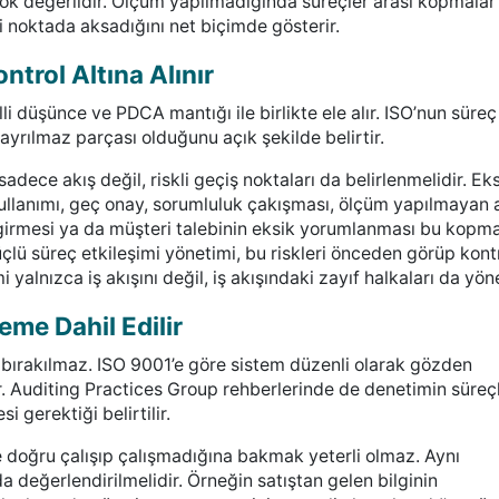
çok değerlidir. Ölçüm yapılmadığında süreçler arası kopmalar
 noktada aksadığını net biçimde gösterir.
ntrol Altına Alınır
i düşünce ve PDCA mantığı ile birlikte ele alır. ISO’nun süreç
ayrılmaz parçası olduğunu açık şekilde belirtir.
adece akış değil, riskli geçiş noktaları da belirlenmelidir. Ek
kullanımı, geç onay, sorumluluk çakışması, ölçüm yapılmayan 
ş girmesi ya da müşteri talebinin eksik yorumlanması bu kopm
üçlü süreç etkileşimi yönetimi, bu riskleri önceden görüp kont
i yalnızca iş akışını değil, iş akışındaki zayıf halkaları da yöne
eme Dahil Edilir
t bırakılmaz. ISO 9001’e göre sistem düzenli olarak gözden
dir. Auditing Practices Group rehberlerinde de denetimin süreç
i gerektiği belirtilir.
e doğru çalışıp çalışmadığına bakmak yeterli olmaz. Aynı
 değerlendirilmelidir. Örneğin satıştan gelen bilginin