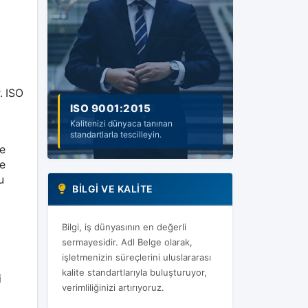
. ISO
ISO 14001:2015
Sürdürülebilir çevre ve güvenilir
gelecek için adım atın.
ne
e
u
BILGI VE KALITE
Bilgi, iş dünyasının en değerli
sermayesidir. Adl Belge olarak,
işletmenizin süreçlerini uluslararası
kalite standartlarıyla buluşturuyor,
i
verimliliğinizi artırıyoruz.