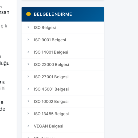
,
insan
BELGELENDIRME
açık
ISO Belgesi
ISO 9001 Belgesi
ISO 14001 Belgesi
ı
rduğu
ISO 22000 Belgesi
ISO 27001 Belgesi
lma
ihi
ISO 45001 Belgesi
ISO 10002 Belgesi
de
lde
ISO 13485 Belgesi
VEGAN Belgesi