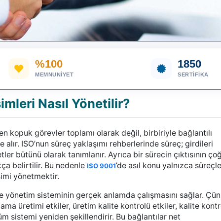
%100
1850
MEMNUNIYET
SERTIFIKA
mleri Nasıl Yönetilir?
en kopuk görevler toplamı olarak değil, birbiriyle bağlantılı
ele alır. ISO’nun süreç yaklaşımı rehberlerinde süreç; girdileri
iyetler bütünü olarak tanımlanır. Ayrıca bir sürecin çıktısının ço
ça belirtilir. Bu nedenle
’de asıl konu yalnızca süreçle
ISO 9001
şimi yönetmektir.
te yönetim sisteminin gerçek anlamda çalışmasını sağlar. Çü
ama üretimi etkiler, üretim kalite kontrolü etkiler, kalite kontr
tüm sistemi yeniden şekillendirir. Bu bağlantılar net