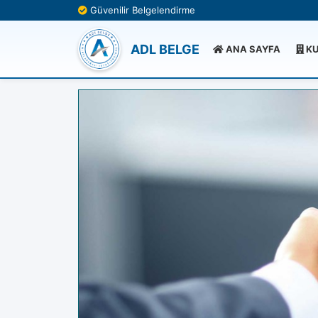
Güvenilir Belgelendirme
ADL BELGE
ANA SAYFA
KU