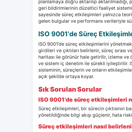
planlamaya doğru aktarılıp aktarılmadığı, 
geri bildirimlerinin düzeltici faaliyet sis
sayesinde süreç etkileşimleri yalnızca teor
gelen bulgular ve performans verileriyle süreçl
ISO 9001'de Süreç Etkileşimler
ISO 9001’de süreç etkileşimlerini yönetmek 
girdileri ve çıktıları belirlenir, süreç sırası
haritası ile görünür hale getirilir, izleme ve ö
ve sistem iç denetim ile sürekli iyileştiril
sisteminin, süreçlerin ve onların etkileşim
açık şekilde ortaya koyar.
Sık Sorulan Sorular
ISO 9001’de süreç etkileşimleri 
Süreç etkileşimleri, bir sürecin çıktısının b
yönetildiğinde bilgi akışı güçlenir, hata risk
Süreç etkileşimleri nasıl belirlen