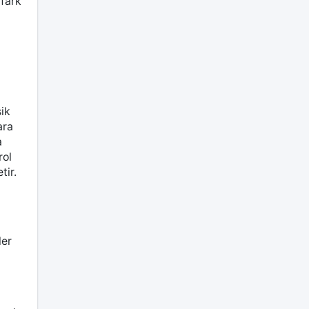
 fark
sik
ara
a
rol
tir.
ler