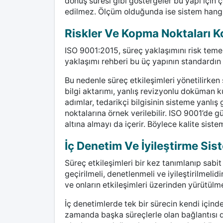
dönüş süresi gibi göstergeler bu yapı için 
edilmez. Ölçüm olduğunda ise sistem hangi
Riskler Ve Kopma Noktaları Ko
ISO 9001:2015, süreç yaklaşımını risk temell
yaklaşımı rehberi bu üç yapının standardın 
Bu nedenle süreç etkileşimleri yönetilirken s
bilgi aktarımı, yanlış revizyonlu doküman 
adımlar, tedarikçi bilgisinin sisteme yanlı
noktalarına örnek verilebilir. ISO 9001’de g
altına almayı da içerir. Böylece kalite sistem
İç Denetim Ve İyileştirme Sist
Süreç etkileşimleri bir kez tanımlanıp sabi
geçirilmeli, denetlenmeli ve iyileştirilmeli
ve onların etkileşimleri üzerinden yürütülmes
İç denetimlerde tek bir sürecin kendi içind
zamanda başka süreçlerle olan bağlantısı da