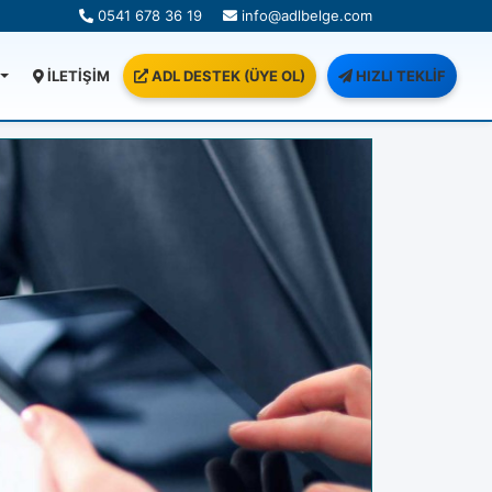
0541 678 36 19
info@adlbelge.com
İLETİŞİM
ADL DESTEK (ÜYE OL)
HIZLI TEKLİF