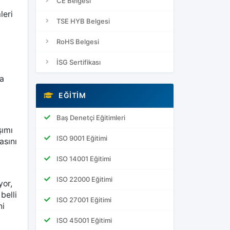
CE Belgesi
leri
TSE HYB Belgesi
RoHS Belgesi
İSG Sertifikası
ha
EĞITIM
Baş Denetçi Eğitimleri
şımı
ISO 9001 Eğitimi
asını
ISO 14001 Eğitimi
ISO 22000 Eğitimi
yor,
belli
ISO 27001 Eğitimi
ni
ISO 45001 Eğitimi