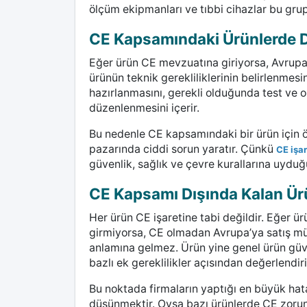
ölçüm ekipmanları ve tıbbi cihazlar bu grupl
CE Kapsamındaki Ürünlerde D
Eğer ürün CE mevzuatına giriyorsa, Avrupa
ürünün teknik gerekliliklerinin belirlenmes
hazırlanmasını, gerekli olduğunda test ve 
düzenlenmesini içerir.
Bu nedenle CE kapsamındaki bir ürün için 
pazarında ciddi sorun yaratır. Çünkü
CE işar
güvenlik, sağlık ve çevre kurallarına uyduğ
CE Kapsamı Dışında Kalan Ü
Her ürün CE işaretine tabi değildir. Eğer ür
girmiyorsa, CE olmadan Avrupa’ya satış mü
anlamına gelmez. Ürün yine genel ürün güven
bazlı ek gereklilikler açısından değerlendiril
Bu noktada firmaların yaptığı en büyük hata, 
düşünmektir. Oysa bazı ürünlerde CE zorunl