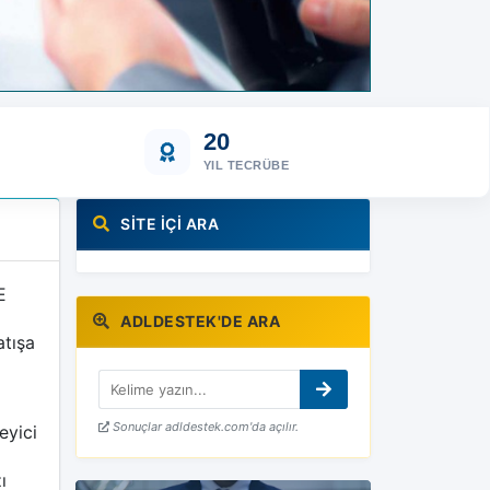
20
YIL TECRÜBE
SITE İÇI ARA
E
ADLDESTEK'DE ARA
atışa
Sonuçlar adldestek.com'da açılır.
eyici
ı