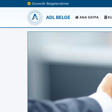
Güvenilir Belgelendirme
ADL BELGE
ANA SAYFA
KU