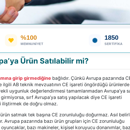
%100
1850
MEMNUNIYET
SERTIFIKA
’ya Ürün Satılabilir mi?
mına girip girmediğine
bağlıdır. Çünkü Avrupa pazarında C
ce ilgili AB teknik mevzuatının CE işareti öngördüğü ürünlerde
erekli uygunluk değerlendirmesi tamamlanmadan Avrupa’ya s
irmiyorsa, sırf Avrupa’ya satış yapılacak diye CE işareti
 iliştirmek de doğru olmaz.
ürün satmak tek başına CE zorunluluğu doğurmaz. Asıl belirl
. Avrupa pazarında bazı ürün grupları için CE zorunluluğu
, oyuncaklar, bazı makineler, kişisel koruyucu donanımlar, baz