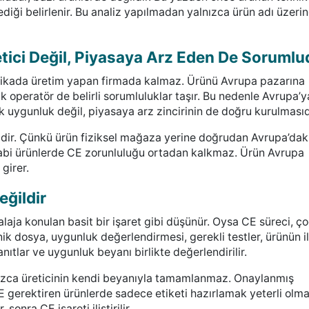
mediği belirlenir. Bu analiz yapılmadan yalnızca ürün adı üzeri
tici Değil, Piyasaya Arz Eden De Sorumlu
rikada üretim yapan firmada kalmaz. Ürünü Avrupa pazarına
ik operatör de belirli sorumluluklar taşır. Bu nedenle Avrupa’y
k uygunluk değil, piyasaya arz zincirinin de doğru kurulmasıd
lidir. Çünkü ürün fiziksel mağaza yerine doğrudan Avrupa’dak
 tabi ürünlerde CE zorunluluğu ortadan kalkmaz. Ürün Avrupa
girer.
eğildir
aja konulan basit bir işaret gibi düşünür. Oysa CE süreci, ç
nik dosya, uygunluk değerlendirmesi, gerekli testler, ürünün il
anıtlar ve uygunluk beyanı birlikte değerlendirilir.
nızca üreticinin kendi beyanıyla tamamlanmaz. Onaylanmış
E gerektiren ürünlerde sadece etiketi hazırlamak yeterli olma
nra CE işareti iliştirilir.