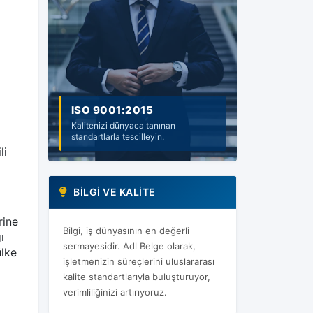
ISO 9001:2015
ISO 14001:2015
Kalitenizi dünyaca tanınan
Sürdürülebilir çevre ve güvenilir
standartlarla tescilleyin.
gelecek için adım atın.
li
BILGI VE KALITE
rine
Bilgi, iş dünyasının en değerli
ı
sermayesidir. Adl Belge olarak,
ülke
işletmenizin süreçlerini uluslararası
kalite standartlarıyla buluşturuyor,
verimliliğinizi artırıyoruz.