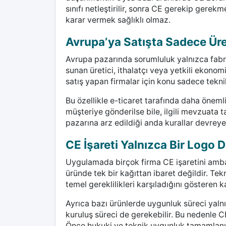
sınıfı netleştirilir, sonra CE gerekip gerek
karar vermek sağlıklı olmaz.
Avrupa’ya Satışta Sadece Üre
Avrupa pazarında sorumluluk yalnızca fab
sunan üretici, ithalatçı veya yetkili ekonom
satış yapan firmalar için konu sadece tekni
Bu özellikle e-ticaret tarafında daha önem
müşteriye gönderilse bile, ilgili mevzuata
pazarına arz edildiği anda kurallar devreye 
CE İşareti Yalnızca Bir Logo D
Uygulamada birçok firma CE işaretini ambal
üründe tek bir kağıttan ibaret değildir. Tek
temel gereklilikleri karşıladığını gösteren k
Ayrıca bazı ürünlerde uygunluk süreci yal
kuruluş süreci de gerekebilir. Bu nedenle C
Önce hukuki ve teknik uygunluk tamamlanır, so