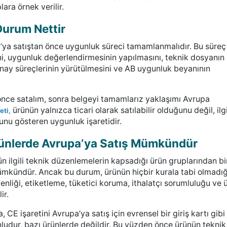
ara örnek verilir.
urum Nettir
’ya satıştan önce uygunluk süreci tamamlanmalıdır. Bu süreç
ini, uygunluk değerlendirmesinin yapılmasını, teknik dosyanın
onay süreçlerinin yürütülmesini ve AB uygunluk beyanının
önce satalım, sonra belgeyi tamamlarız yaklaşımı Avrupa
ürünün yalnızca ticari olarak satılabilir olduğunu değil, ilgi
eti,
unu gösteren uygunluk işaretidir.
rünlerde Avrupa’ya Satış Mümkündür
ün ilgili teknik düzenlemelerin kapsadığı ürün gruplarından bi
mkündür. Ancak bu durum, ürünün hiçbir kurala tabi olmadığ
liği, etiketleme, tüketici koruma, ithalatçı sorumluluğu ve 
ir.
CE işaretini Avrupa’ya satış için evrensel bir giriş kartı gibi
udur, bazı ürünlerde değildir. Bu yüzden önce ürünün teknik