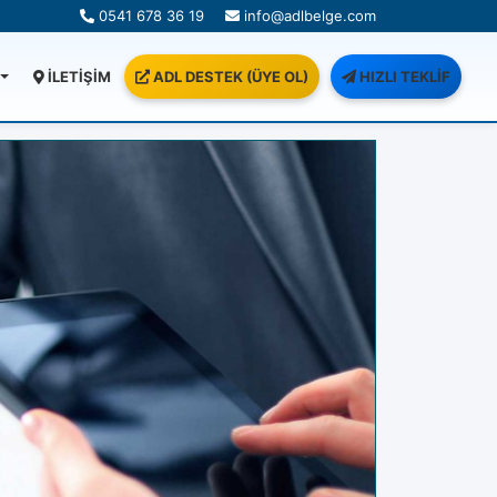
0541 678 36 19
info@adlbelge.com
İLETİŞİM
ADL DESTEK (ÜYE OL)
HIZLI TEKLİF